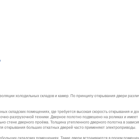
оляции холодильных складов и камер. По принципу открывания двери разли
ных складских помещениях, где требуется высокая скорость открывания и до
очно-разгрузочной техники. Дверное полотно подвешено на роликах и имеет
но стене дверного проёма. Толщина утепленного дверного полотна в зависи
ля открывания больших откатных дверей часто применяют электроприводы.
больших складских помещениях. Такие двери встраиваются в проем помеще