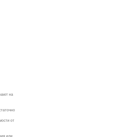
чают на
статочно
мости от
ния или